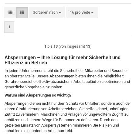
Sortieren nach
pro Seite
Sortieren nach
16 pro Seite
1
1
bis
13
(von insgesamt
13
)
Absperrungen – Ihre Lösung für mehr Sicherheit und
Effizienz im Betrieb
In jedem Unternehmen steht die Sicherheit der Mitarbeiter und Besucher
an oberster Stelle. Unsere
Absperrungen
bieten Ihnen die Möglichkeit,
Gefahrenbereiche effektiv abzusichern, Arbeitsabläufe zu optimieren und
gesetzliche Vorgaben einzuhalten.​
Warum sind Absperrungen so wichtig?
Absperrungen dienen nicht nur dem Schutz vor Unfällen, sondern auch der
klaren Strukturierung von Arbeitsbereichen. Sie helfen dabei, unbefugten
Zutritt zu verhindern, Maschinen und Anlagen vor ungewolltem Zugriff zu
schützen und sichere Wege für Personen zu definieren. Durch den
gezielten Einsatz von Absperrsystemen minimieren Sie Risiken und
schaffen ein geordnetes Arbeitsumfeld.​