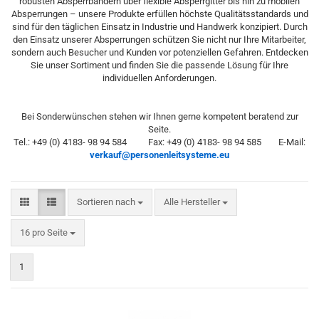
robusten Absperrbändern über flexible Absperrgitter bis hin zu mobilen
Absperrungen – unsere Produkte erfüllen höchste Qualitätsstandards und
sind für den täglichen Einsatz in Industrie und Handwerk konzipiert. Durch
den Einsatz unserer Absperrungen schützen Sie nicht nur Ihre Mitarbeiter,
sondern auch Besucher und Kunden vor potenziellen Gefahren. Entdecken
Sie unser Sortiment und finden Sie die passende Lösung für Ihre
individuellen Anforderungen.​
Bei Sonderwünschen stehen wir Ihnen gerne kompetent beratend zur
Seite.
Tel.: +49 (0) 4183- 98 94 584 Fax: +49 (0) 4183- 98 94 585 E-Mail:
verkauf@personenleitsysteme.eu
Sortieren nach
Sortieren nach
Alle Hersteller
pro Seite
16 pro Seite
1