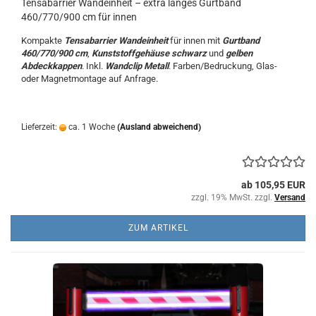
Tensabarrier Wandeinheit – extra langes Gurtband
460/770/900 cm für innen
Kompakte
Tensabarrier Wandeinheit
für innen mit
Gurtband
460/770/900 cm
,
Kunststoffgehäuse schwarz
und
gelben
Abdeckkappen
. Inkl.
Wandclip Metall
. Farben/Bedruckung, Glas-
oder Magnetmontage auf Anfrage.
Lieferzeit:
ca. 1 Woche
(Ausland abweichend)
ab 105,95 EUR
zzgl. 19% MwSt. zzgl.
Versand
ZUM ARTIKEL