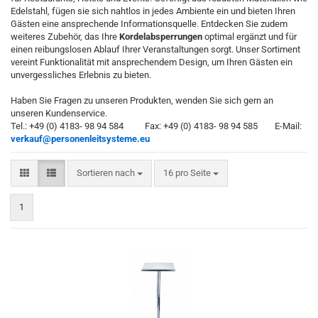
Edelstahl, fügen sie sich nahtlos in jedes Ambiente ein und bieten Ihren
Gästen eine ansprechende Informationsquelle. Entdecken Sie zudem
weiteres Zubehör, das Ihre
Kordelabsperrungen
optimal ergänzt und für
einen reibungslosen Ablauf Ihrer Veranstaltungen sorgt. Unser Sortiment
vereint Funktionalität mit ansprechendem Design, um Ihren Gästen ein
unvergessliches Erlebnis zu bieten.
Haben Sie Fragen zu unseren Produkten, wenden Sie sich gern an
unseren Kundenservice.
Tel.: +49 (0) 4183- 98 94 584 Fax: +49 (0) 4183- 98 94 585 E-Mail:
verkauf@personenleitsysteme.eu
Sortieren nach
pro Seite
Sortieren nach
16 pro Seite
1