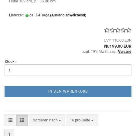
Höhe 109 cm, Ø Fuß 30 cm.
Lieferzeit:
ca. 3-4 Tage
(Ausland abweichend)
UVP 110,00 EUR
Nur 99,00 EUR
zzgl. 19% MwSt. zzgl.
Versand
Stück:
IN DEN WARENKORB
Sortieren nach
pro Seite
Sortieren nach
16 pro Seite
1