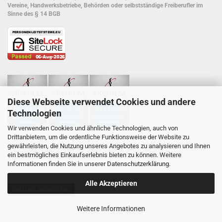
Vereine, Handwerksbetriebe, Behörden oder selbstständige Freiberufler im
Sinne des § 14 BGB
Diese Webseite verwendet Cookies und andere
Technologien
Wir verwenden Cookies und ähnliche Technologien, auch von
Drittanbietern, um die ordentliche Funktionsweise der Website zu
gewährleisten, die Nutzung unseres Angebotes zu analysieren und Ihnen
Wir nutzen Trusted Shops als unabhängigen Dienstleister für die Einholung
ein bestmögliches Einkaufserlebnis bieten zu können. Weitere
von Bewertungen.
Trusted Shops hat Maßnahmen getroffen
, um
Informationen finden Sie in unserer
Datenschutzerklärung
.
sicherzustellen, dass es es sich um echte Bewertungen handelt.
Alle Akzeptieren
Vertrag widerrufen
Weitere Informationen
Webshop erstellen
mit Gambio.de © 2026