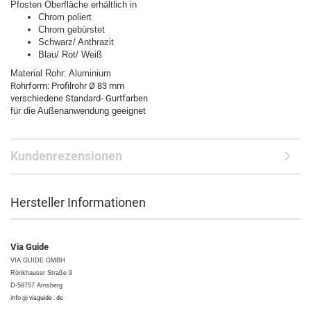
Pfosten Oberfläche erhältlich in
Chrom poliert
Chrom gebürstet
Schwarz/ Anthrazit
Blau/ Rot/ Weiß
Material Rohr: Aluminium
Rohrform: Profilrohr Ø 83 mm
verschiedene Standard- Gurtfarben
für die Außenanwendung geeignet
Kundenrezensionen
Hersteller Informationen
Via Guide
VIA GUIDE GMBH
Rönkhauser Straße 9
D-59757 Arnsberg
info @ viaguide . de