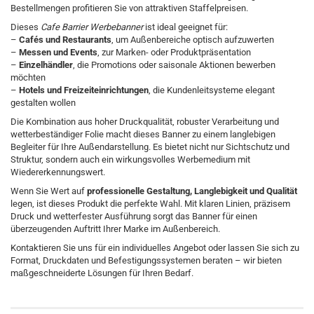
Bestellmengen profitieren Sie von attraktiven Staffelpreisen.
Dieses
Cafe Barrier Werbebanner
ist ideal geeignet für:
–
Cafés und Restaurants
, um Außenbereiche optisch aufzuwerten
–
Messen und Events
, zur Marken- oder Produktpräsentation
–
Einzelhändler
, die Promotions oder saisonale Aktionen bewerben
möchten
–
Hotels und Freizeiteinrichtungen
, die Kundenleitsysteme elegant
gestalten wollen
Die Kombination aus hoher Druckqualität, robuster Verarbeitung und
wetterbeständiger Folie macht dieses Banner zu einem langlebigen
Begleiter für Ihre Außendarstellung. Es bietet nicht nur Sichtschutz und
Struktur, sondern auch ein wirkungsvolles Werbemedium mit
Wiedererkennungswert.
Wenn Sie Wert auf
professionelle Gestaltung, Langlebigkeit und Qualität
legen, ist dieses Produkt die perfekte Wahl. Mit klaren Linien, präzisem
Druck und wetterfester Ausführung sorgt das Banner für einen
überzeugenden Auftritt Ihrer Marke im Außenbereich.
Kontaktieren Sie uns für ein individuelles Angebot oder lassen Sie sich zu
Format, Druckdaten und Befestigungssystemen beraten – wir bieten
maßgeschneiderte Lösungen für Ihren Bedarf.