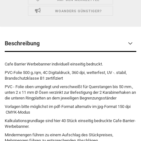
WOANDERS GÜNSTIGER?
Beschreibung
Cafe Barrier Werbebanner individuell einseitig bedruckt.
PVC-Folie 500 g./qm, 4C Digitaldruck, 360 dpi, wetterfest, UV -. stabil,
Brandschutzklasse B1 zertifiziert
PVC - Folie oben umgelegt und verschweißt für Querstangen bis 50 mm.,
unten 2 x 11 mm Ø Ösen verzinkt zur Befestigung der 2 Karabinerhaken an
die unteren Ringplatten an dem jeweiligen Begrenzungsständer
Vorlagen bitte möglichst im pdf-Format alternativ im jpg-Format 150 dpi
CMYK-Modus
Kalkulationsgrundlage sind hier 40 Stück einseitig bedruckte Cafe-Barrier-
Werbebanner.
Mindermengen führen zu einem Aufschlag des Stückpreises,
Mehrmengen führen zu entsprechenden Abschlägen.