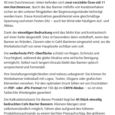
50 mm Durchmesser. Unten befinden sich
zwei verzinkte Ösen mit 11
mm Durchmesser
, durch die das Banner mithilfe von Karabinerhaken
sicher an den unteren Ringplatten der Begrenzungsständer befestigt
werden kann. Diese Konstruktion gewährleistet eine gleichmäßige
Spannung und einen festen Sitz – auch bei Wind oder häufigem Auf- und
Abbau.
Dank der
einseitigen Bedruckung
wird das Motiv klar und kontrastreich
auf einer Seite dargestellt. Dies ist besonders dann vorteilhaft, wenn das
Banner an Wänden, Zäunen oder in Café-Barrieren eingesetzt wird, wo die
Werbebotschaft von einer Hauptseite sichtbar sein soll.
Die
wetterfeste PVC-Oberfläche
schützt vor Regen, Schmutz und
Feuchtigkeit, während die glatte Struktur eine einfache Reinigung
ermöglicht. Selbst nach langem Einsatz bleibt das Banner optisch
ansprechend und formstabil.
Ihre Gestaltungsmöglichkeiten sind nahezu unbegrenzt: Sie können Ihr
Werbebanner individuell mit Logos, Texten, Slogans oder grafischen
Elementen versehen. Für den optimalen Druck bitten wir um Druckdaten
im
PDF- oder JPG-Format
mit 150 dpi im
CMYK-Modus
– so ist eine
farbechte Wiedergabe garantiert.
Die Kalkulationsbasis für dieses Produkt liegt bei
40 Stück einseitig
bedruckten Cafe Barrier Bannern
. Kleinere Mengen sind
selbstverständlich möglich, führen aber aufgrund des höheren
Produktionsaufwands zu einem leichten Preisaufschlag. Bei größeren