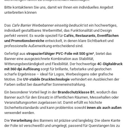
Bitte kontaktieren Sie uns, damit wir Ihnen ein individuelles Angebot
unterbreiten können
Das
Cafe Barrier Werbebanner einseitig bedruckt
ist ein hochwertiges,
individuell gestaltbares Werbemittel, das Funktionalität und Design
perfekt vereint. Es wurde speziell für
Cafés, Restaurants, Eventflächen
und Promotionsbereiche
entwickelt, in denen klare Sichtbarkeit und
professionelle Außenwirkung entscheidend sind.
Gefertigt aus
strapazierfähiger PVC-Folie mit 500 g/m²
, bietet das
Banner eine ausgezeichnete Kombination aus Stabilität,
Witterungsbeständigkeit und Flexibilität. Der hochwertige
4C-Digitaldruck
mit 360 dpi Auflösung
sorgt für brillante, farbstarke und gestochen
scharfe Ergebnisse – ideal für Logos, Werbeslogans oder grafische
Motive. Die
UV-stabile Drucktechnologie
verhindert ein Ausbleichen der
Farben selbst bei dauerhafter Sonneneinstrahlung.
Ein besonderer Vorteil liegt in der
Brandschutzklasse B1
, wodurch das
Banner auch für den Einsatz in öffentlichen Räumen, Messehallen oder
Veranstaltungsorten zugelassen ist. Damit erfüllt es höchste
Sicherheitsstandards und kann problemlos sowohl
innen als auch außen
verwendet werden.
Die
Verarbeitung
des Banners ist präzise und langlebig: Die obere Kante
der Folie ist verschweißt und umgelegt, passend für Querstangen bis zu