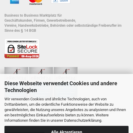
Business to Business Marktplatz für
Geschäftskunden, Firmen, Gewerbetreibende,
Vereine, Handwerksbetriebe, Behörden oder selbstständige Freiberufler im
Sinne des § 14 BGB
Diese Webseite verwendet Cookies und andere
Technologien
Wir verwenden Cookies und ähnliche Technologien, auch von
Drittanbietern, um die ordentliche Funktionsweise der Website zu
gewährleisten, die Nutzung unseres Angebotes zu analysieren und Ihnen
Wir nutzen Trusted Shops als unabhängigen Dienstleister für die Einholung
ein bestmögliches Einkaufserlebnis bieten zu können. Weitere
von Bewertungen.
Trusted Shops hat Maßnahmen getroffen
, um
Informationen finden Sie in unserer
Datenschutzerklärung
.
sicherzustellen, dass es es sich um echte Bewertungen handelt.
Alle Akzeptieren